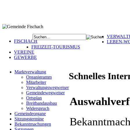
VERWALT
FISCHACH
LEBEN-W
FREIZEIT-TOURISMUS
VEREINE
GEWERBE
Marktverwaltung
Schnelles Inter
Organigramm
Mitarbeiter
Verwaltungswegweiser
Gemeindewegweiser
Auswahlverf
Ortsplan
Breitbandausbau
Widerspruch
Gemeindeorgane
Bekanntma
Sitzungstermine
Bekanntmachungen
Satzungen