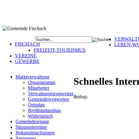
VERWALT
FISCHACH
LEBEN-W
FREIZEIT-TOURISMUS
VEREINE
GEWERBE
Marktverwaltung
Schnelles Inter
Organigramm
Mitarbeiter
Verwaltungswegweiser
&nbsp;
Gemeindewegweiser
Ortsplan
Breitbandausbau
Widerspruch
Gemeindeorgane
Sitzungstermine
Bekanntmachungen
Satzungen