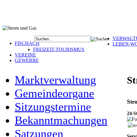
VERWALT
FISCHACH
LEBEN-W
FREIZEIT-TOURISMUS
VEREINE
GEWERBE
Marktverwaltung
St
Gemeindeorgane
Str
Sitzungstermine
24-S
Bekanntmachungen
Satzungen
Serv