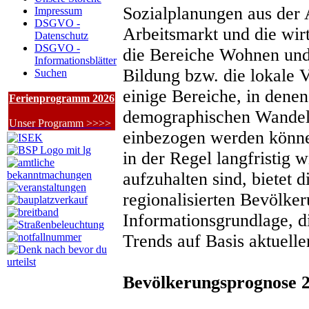
Sozialplanungen aus der A
Impressum
DSGVO -
Arbeitsmarkt und die wir
Datenschutz
DSGVO -
die Bereiche Wohnen und
Informationsblätter
Bildung bzw. die lokale V
Suchen
einige Bereiche, in denen
Ferienprogramm 2026
demographischen Wandels
Unser Programm >>>>
einbezogen werden könne
in der Regel langfristig 
aufzuhalten sind, bietet d
regionalisierten Bevölke
Informationsgrundlage, d
Trends auf Basis aktuell
Bevölkerungsprognose 2