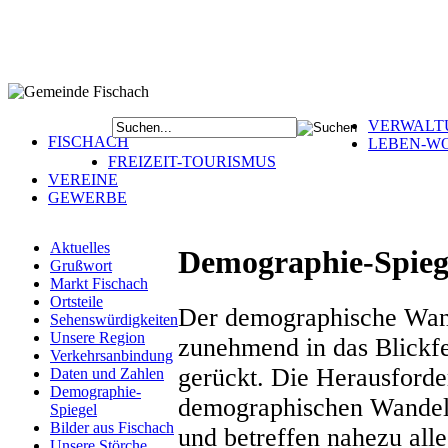
VERWALT
FISCHACH
LEBEN-W
FREIZEIT-TOURISMUS
VEREINE
GEWERBE
Aktuelles
Demographie-Spiege
Grußwort
Markt Fischach
Ortsteile
Der demographische Wand
Sehenswürdigkeiten
Unsere Region
zunehmend in das Blickf
Verkehrsanbindung
gerückt. Die Herausforde
Daten und Zahlen
Demographie-
demographischen Wandel e
Spiegel
Bilder aus Fischach
und betreffen nahezu alle
Unsere Störche