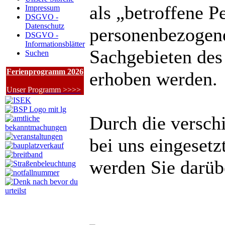
als „betroffene P
Impressum
DSGVO -
Datenschutz
personenbezogene
DSGVO -
Informationsblätter
Sachgebieten des
Suchen
Ferienprogramm 2026
erhoben werden.
Unser Programm >>>>
Durch die versch
bei uns eingeset
werden Sie darübe