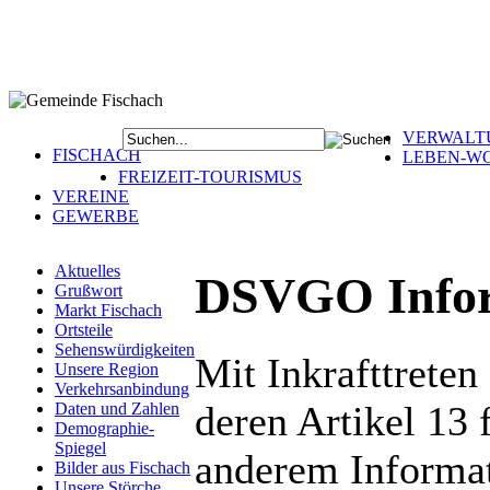
VERWALT
FISCHACH
LEBEN-W
FREIZEIT-TOURISMUS
VEREINE
GEWERBE
Aktuelles
DSVGO Infor
Grußwort
Markt Fischach
Ortsteile
Sehenswürdigkeiten
Mit Inkrafttrete
Unsere Region
Verkehrsanbindung
deren Artikel 13 
Daten und Zahlen
Demographie-
Spiegel
anderem Informat
Bilder aus Fischach
Unsere Störche