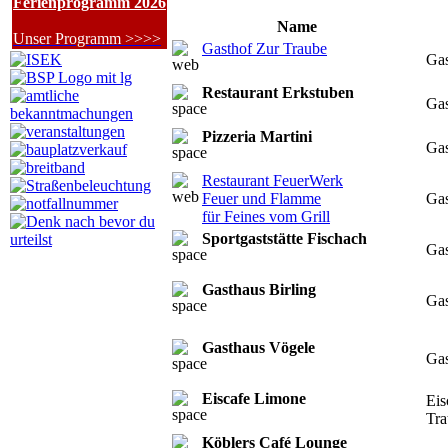
Ferienprogramm 2026
Name
Unser Programm >>>>
Gasthof Zur Traube
Gas
Restaurant Erkstuben
Gas
Pizzeria Martini
Gas
Restaurant FeuerWerk
Feuer und Flamme
Gas
für Feines vom Grill
Sportgaststätte Fischach
Gas
Gasthaus Birling
Gas
Gasthaus Vögele
Gas
Eiscafe Limone
Eis
Tra
Köblers Café Lounge