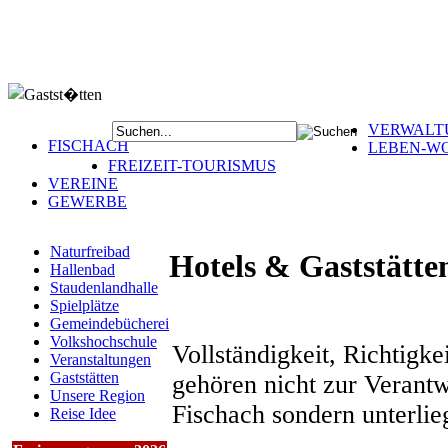
VERWALT
FISCHACH
LEBEN-W
FREIZEIT-TOURISMUS
VEREINE
GEWERBE
Naturfreibad
Hotels & Gaststätte
Hallenbad
Staudenlandhalle
Spielplätze
Gemeindebücherei
Volkshochschule
Vollständigkeit, Richtigk
Veranstaltungen
Gaststätten
gehören nicht zur Verant
Unsere Region
Fischach sondern unterlie
Reise Idee