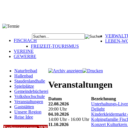
VERWALT
FISCHACH
LEBEN-W
FREIZEIT-TOURISMUS
VEREINE
GEWERBE
Naturfreibad
Hallenbad
Staudenlandhalle
Veranstaltungen
Spielplätze
Gemeindebücherei
Volkshochschule
Datum
Bezeichnung
Veranstaltungen
22.08.2026
Unterhaltungs-Live
Gaststätten
20:00 Uhr
Delight
Unsere Region
04.10.2026
Kinderkleidermarkt 
Reise Idee
14:00 Uhr - 16:00 Uhr
Kolpingfamilie Fisc
11.10.2026
Konzert Kulturkreis
Ferienprogramm 2026