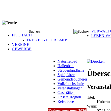
VERWALT
FISCHACH
LEBEN-W
FREIZEIT-TOURISMUS
VEREINE
GEWERBE
Naturfreibad
Hallenbad
Staudenlandhalle
Übersc
Spielplätze
Gemeindebücherei
Volkshochschule
Veransta
Veranstaltungen
Gaststätten
Unsere Region
Titel:
Reise Idee
Hubertus
Wann:
07.11.2
Ferienprogramm 2026