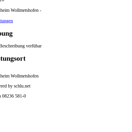
heim Wollmetshofen -
ltungen
bung
 Beschreibung verfübar
ltungsort
nheim Wollmetshofen
red by schlu.net
 08236 581-0