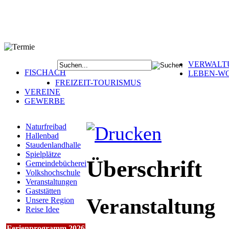
VERWALT
FISCHACH
LEBEN-W
FREIZEIT-TOURISMUS
VEREINE
GEWERBE
Naturfreibad
Hallenbad
Staudenlandhalle
Spielplätze
Überschrift
Gemeindebücherei
Volkshochschule
Veranstaltungen
Gaststätten
Veranstaltung
Unsere Region
Reise Idee
Ferienprogramm 2026