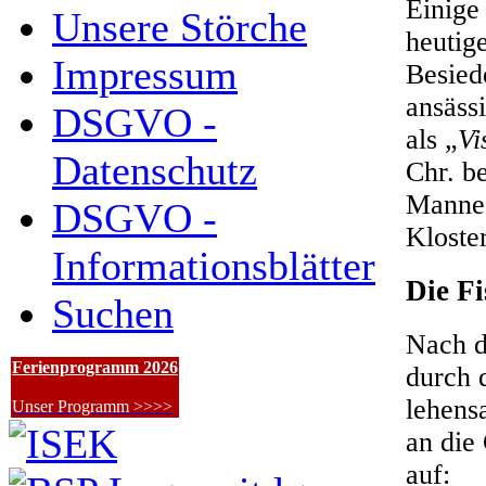
Einige
Unsere Störche
heutig
Impressum
Besied
ansäss
DSGVO -
als „
Vi
Datenschutz
Chr. b
Manne
DSGVO -
Kloste
Informationsblätter
Die F
Suchen
Nach d
Ferienprogramm 2026
durch 
lehens
Unser Programm >>>>
an die
auf: