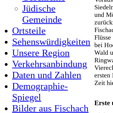
Jüdische
Siedeln
und Mö
Gemeinde
zurück
Ortsteile
Fischa
Flüsse
Sehenswürdigkeiten
bei Ho
Unsere Region
Wald u
Ringwa
Verkehrsanbindung
Vierec
Daten und Zahlen
ersten
Zeit h
Demographie-
Spiegel
Erste
Bilder aus Fischach