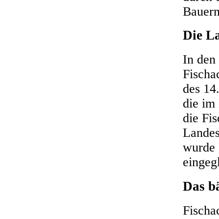
Bauern
Die L
In den
Fischa
des 14
die im
die Fi
Landes
wurde 
eingegl
Das b
Fischac