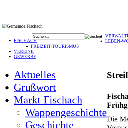
VERWALT
FISCHACH
LEBEN-W
FREIZEIT-TOURISMUS
VEREINE
GEWERBE
Aktuelles
Strei
Grußwort
Fisch
Markt Fischach
Frühg
Wappengeschichte
Die Me
Geschichte
Voraus