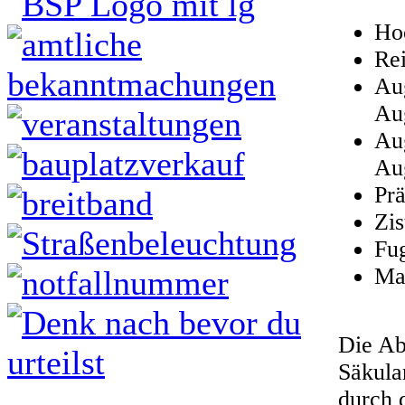
Ho
Rei
Aug
Au
Aug
Au
Prä
Zis
Fu
Ma
Die Ab
Säkula
durch 