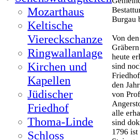
Gemeind
Mozarthaus
Bestattu
Burgau 
Keltische
Viereckschanze
Von den
Gräbern 
Ringwallanlage
heute er
Kirchen und
sind noc
Friedhof
Kapellen
den Jahr
Jüdischer
von Prof
Angersto
Friedhof
alle erh
Thoma-Linde
sind dok
1796 ist
Schloss