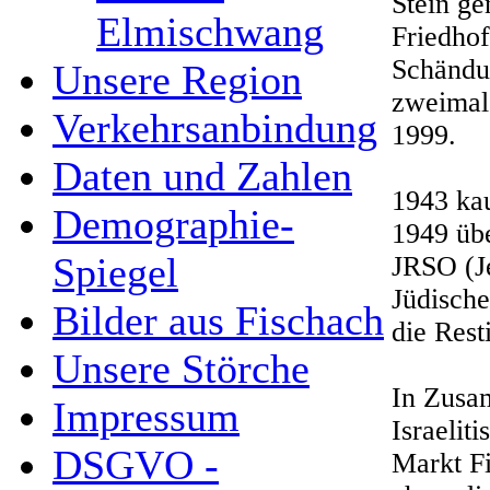
Stein ge
Elmischwang
Friedhof
Schändun
Unsere Region
zweimal 
Verkehrsanbindung
1999.
Daten und Zahlen
1943 kau
Demographie-
1949 übe
Spiegel
JRSO (Je
Jüdische
Bilder aus Fischach
die Rest
Unsere Störche
In Zusa
Impressum
Israeli
DSGVO -
Markt Fi