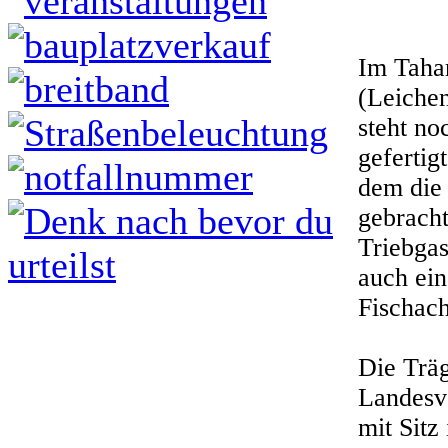
Im Taha
(Leichen
steht n
gefertig
dem die
gebrach
Triebgas
auch ein
Fischach
Die Träg
Landesve
mit Sitz