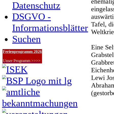
ehemali
Datenschutz
eingelas
DSGVO -
auswärti
Tafel, d
Informationsblätter
Weltkrie
Suchen
Eine Selt
Ferienprogramm 2026
Grabstel
Unser Programm >>>>
Grabbret
Eichenho
Lewi Jo
Abraham
(gestorb